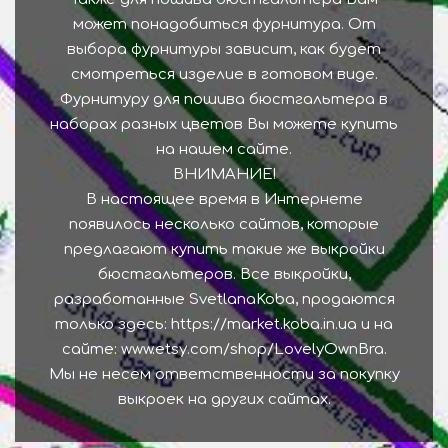
может понадобиться фурнитура. От
выбора фурнитуры зависит, как будет
смотреться изделие в готовом виде.
Фурнитуру для пошива бюстгальтера в
наборах разных цветов Вы можете купить
на нашем сайте.
ВНИМАНИЕ!
В настоящее время в Интернете
появилось несколько сайтов, которые
предлагают купить такие же выкройки
бюстгальтеров. Все выкройки,
разработанные SvetlanaKoba, продаются
только здесь: https://market.koba.in.ua и на
сайте: www.etsy.com/shop/LovelyOwnBra.
Мы не несем ответственности за покупку
выкроек на других сайтах.