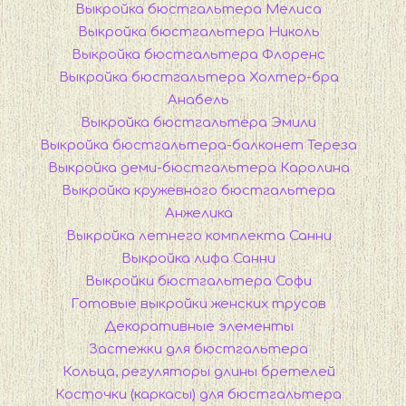
Выкройка бюстгальтера Мелиса
Выкройка бюстгальтера Николь
Выкройка бюстгальтера Флоренс
Выкройка бюстгальтера Холтер-бра
Анабель
Выкройка бюстгальтера Эмили
Выкройка бюстгальтера-балконет Тереза
Выкройка деми-бюстгальтера Каролина
Выкройка кружевного бюстгальтера
Анжелика
Выкройка летнего комплекта Санни
Выкройка лифа Санни
Выкройки бюстгальтера Софи
Готовые выкройки женских трусов
Декоративные элементы
Застежки для бюстгальтера
Кольца, регуляторы длины бретелей
Косточки (каркасы) для бюстгальтера