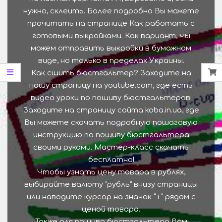
нужно, склеить. Более подробно Вы можете
прочитать на странице Как работать с
готовыми выкройками. Как вариант, мы
можем отправить выкройки в бумажном
виде, но только в пределах Украины.
Как сшить бюстгальтер? Заходите на
нашу страницу на youtube.com, где есть
видео уроки по пошиву бюстгальтеров.
Заходите на страницу сайта koba.in.ua, где
Вы можете скачать подробную пошаговую
инструкцию по пошиву бюстгальтера
своими руками. Мастер-класс скачать
бесплатно!
Чтобы узнать цену товара в рублях,
выбирайте валюту “рубль” внизу страницы
или наводите курсор на значок “ i ” рядом с
ценой товара.
Также для пошива бюстгальтера Вам