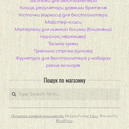
Застібки для бюстгальтера
Кільця, регулятори довжини бретелів
Кісточки (каркаси) для бюстгальтера
Майстер-класи
Матеріали для нижньої білизни (білизняний
поролон, мереживо)
Тасьма гумка
Тунельна стрічка (куліска)
Фурнітура для бюстгальтера у наборах
різних кольорів
Пошук по магазину
Search
Политика конфиденциальности
Designed using
Unos
. Powered by
WordPress
.