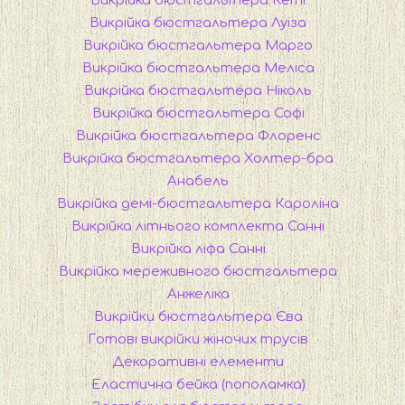
Викрійка бюстгальтера Кеті
Викрійка бюстгальтера Луіза
Викрійка бюстгальтера Марго
Викрійка бюстгальтера Меліса
Викрійка бюстгальтера Ніколь
Викрійка бюстгальтера Софі
Викрійка бюстгальтера Флоренс
Викрійка бюстгальтера Холтер-бра
Анабель
Викрійка демі-бюстгальтера Кароліна
Викрійка літнього комплекта Санні
Викрійка ліфа Санні
Викрійка мереживного бюстгальтера
Анжеліка
Викрійки бюстгальтера Єва
Готові викрійки жіночих трусів
Декоративні елементи
Еластична бейка (пополамка)