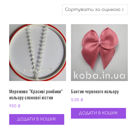
за
середньою
оцінкою
Мереживо “Красиві ромбики”
Бантик червоного кольору
кольору слонової кістки
5.00
₴
9.00
₴
ДОДАТИ В КОШИК
ДОДАТИ В КОШИК