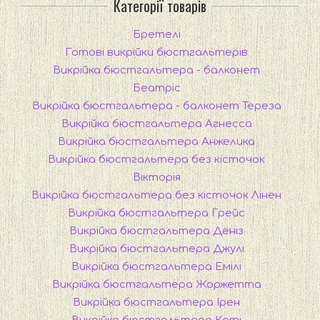
Категорії товарів
Бретелі
Готові викрійки бюстгальтерів
Викрійка бюстгальтера - балконет
Беатріс
Викрійка бюстгальтера - балконет Тереза
Викрійка бюстгальтера Агнесса
Викрійка бюстгальтера Анжелика
Викрійка бюстгальтера без кісточок
Вікторія
Викрійка бюстгальтера без кісточок Лінен
Викрійка бюстгальтера Грейс
Викрійка бюстгальтера Деніз
Викрійка бюстгальтера Джулі
Викрійка бюстгальтера Емілі
Викрійка бюстгальтера Жоржетта
Викрійка бюстгальтера Ірен