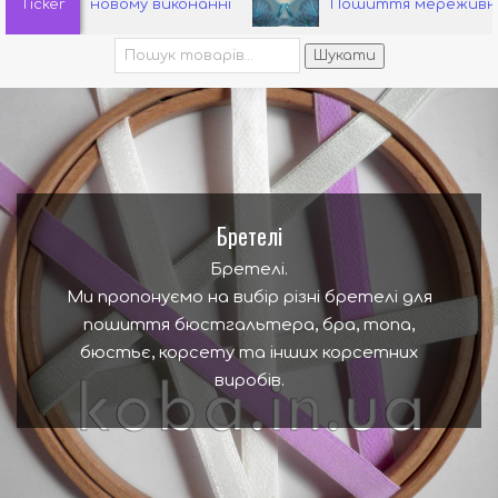
Ticker
у новому виконанні
Пошиття мереживного бюст
Шукати:
Шукати
Бретелі
Бретелі.
Ми пропонуємо на вибір різні бретелі для
пошиття бюстгальтера, бра, топа,
бюстьє, корсету та інших корсетних
виробів.