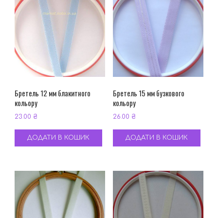
Бретель 12 мм блакитного
Бретель 15 мм бузкового
кольору
кольору
23.00
₴
26.00
₴
ДОДАТИ В КОШИК
ДОДАТИ В КОШИК