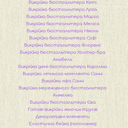
Викрійка бюстгальтера Кеті
Викрійка бюстгальтера Луіза
Викрійка бюстгальтера Марго
Викрійка бюстгальтера Меліса
Викрійка бюстгальтера Ніколь
Викрійка бюстгальтера Софі
Викрійка бюстгальтера Флоренс
Викрійка бюстгальтера Холтер-бра
Анабель
Викрійка демі-бюстгальтера Кароліна
Викрійка літнього комплекта Санні
Викрійка ліфа Санні
Викрійка мереживного бюстгальтера
Анжеліка
Викрійки бюстгальтера Єва
Готові викрійки жіночих трусів
Декоративні елементи
Еластична бейка (пополамка)