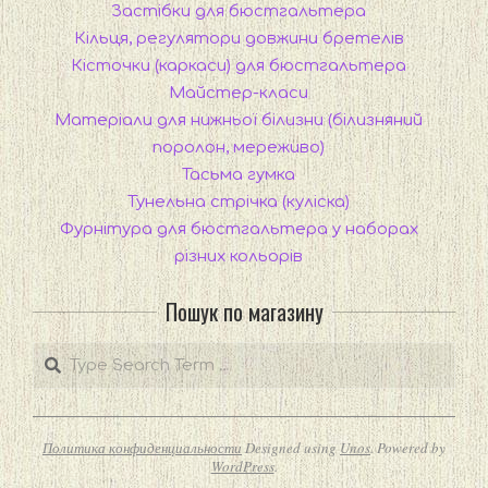
Застібки для бюстгальтера
Кільця, регулятори довжини бретелів
Кісточки (каркаси) для бюстгальтера
Майстер-класи
Матеріали для нижньої білизни (білизняний
поролон, мереживо)
Тасьма гумка
Тунельна стрічка (куліска)
Фурнітура для бюстгальтера у наборах
різних кольорів
Пошук по магазину
Search
Политика конфиденциальности
Designed using
Unos
. Powered by
WordPress
.