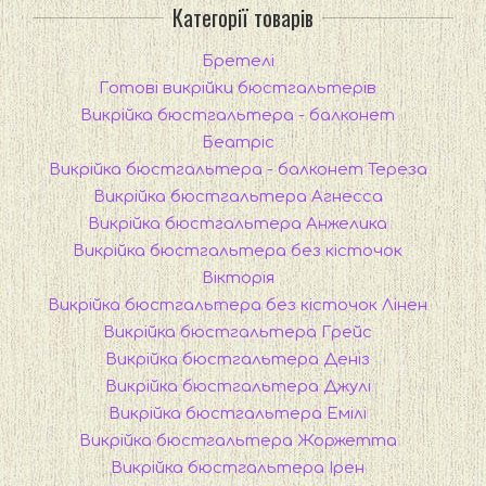
Категорії товарів
Бретелі
Готові викрійки бюстгальтерів
Викрійка бюстгальтера - балконет
Беатріс
Викрійка бюстгальтера - балконет Тереза
Викрійка бюстгальтера Агнесса
Викрійка бюстгальтера Анжелика
Викрійка бюстгальтера без кісточок
Вікторія
Викрійка бюстгальтера без кісточок Лінен
Викрійка бюстгальтера Грейс
Викрійка бюстгальтера Деніз
Викрійка бюстгальтера Джулі
Викрійка бюстгальтера Емілі
Викрійка бюстгальтера Жоржетта
Викрійка бюстгальтера Ірен