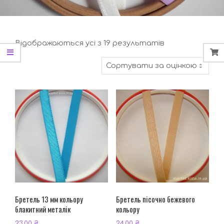
Відсортовано
Відображаються усі з 19 результатів
за
середньою
оцінкою
Бретель 13 мм кольору
Бретель пісочно бежевого
блакитний металік
кольору
23.00
₴
24.00
₴