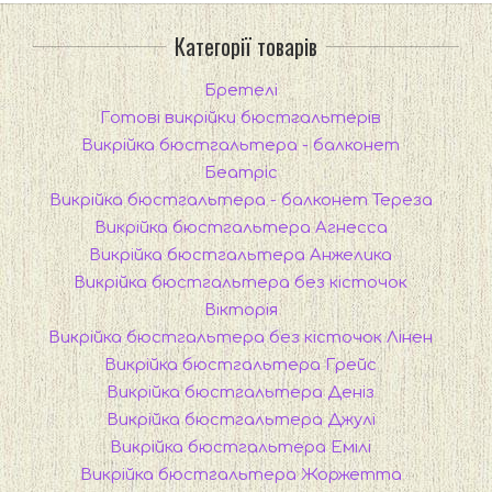
Категорії товарів
Бретелі
Готові викрійки бюстгальтерів
Викрійка бюстгальтера - балконет
Беатріс
Викрійка бюстгальтера - балконет Тереза
Викрійка бюстгальтера Агнесса
Викрійка бюстгальтера Анжелика
Викрійка бюстгальтера без кісточок
Вікторія
Викрійка бюстгальтера без кісточок Лінен
Викрійка бюстгальтера Грейс
Викрійка бюстгальтера Деніз
Викрійка бюстгальтера Джулі
Викрійка бюстгальтера Емілі
Викрійка бюстгальтера Жоржетта