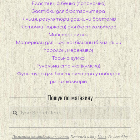
Еластична бейка (пополамка)
Застібки для бюстгальтера
Кільця, регулятори довжини бретелів
Кісточки (каркаси) для бюстгальтера
Майстер-класи
Матеріали для нижньої білизни (білизняний
поролон, мереживо)
Тасьма гумка
Тунельна стрічка (куліска)
Фурнітура для бюстгальтера у наборах
різних кольорів
Пошук по магазину
Search
Политика конфиденциальности
Designed using
Unos
. Powered by