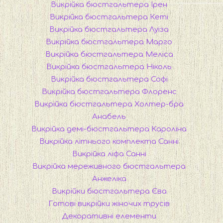
Викрійка бюстгальтера Ірен
Викрійка бюстгальтера Кеті
Викрійка бюстгальтера Луіза
Викрійка бюстгальтера Марго
Викрійка бюстгальтера Меліса
Викрійка бюстгальтера Ніколь
Викрійка бюстгальтера Софі
Викрійка бюстгальтера Флоренс
Викрійка бюстгальтера Холтер-бра
Анабель
Викрійка демі-бюстгальтера Кароліна
Викрійка літнього комплекта Санні
Викрійка ліфа Санні
Викрійка мереживного бюстгальтера
Анжеліка
Викрійки бюстгальтера Єва
Готові викрійки жіночих трусів
Декоративні елементи