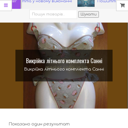
Ticker
Жоржетта у новому виконанні
Пошиття мережив
Шукати:
Шукати
Викрійка літнього комплекта Санні
Викрійка літнього комплекта Санні
Показано один результат