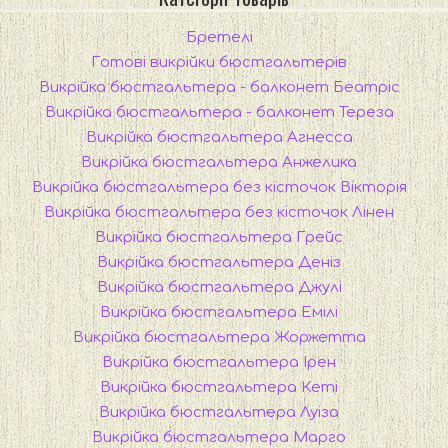
Бретелі
Готові викрійки бюстгальтерів
Викрійка бюстгальтера - балконет Беатріс
Викрійка бюстгальтера - балконет Тереза
Викрійка бюстгальтера Агнесса
Викрійка бюстгальтера Анжелика
Викрійка бюстгальтера без кісточок Вікторія
Викрійка бюстгальтера без кісточок Лінен
Викрійка бюстгальтера Грейс
Викрійка бюстгальтера Деніз
Викрійка бюстгальтера Джулі
Викрійка бюстгальтера Емілі
Викрійка бюстгальтера Жоржетта
Викрійка бюстгальтера Ірен
Викрійка бюстгальтера Кеті
Викрійка бюстгальтера Луіза
Викрійка бюстгальтера Марго