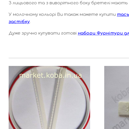
З лицьового та з виворітного боку бретелі мають м
У молочному кольорі Ви також можете купити
тась
застібку
.
Дуже зручно купувати
готові
набори Фурнітури 