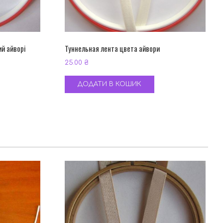
ий айворі
Туннельная лента цвета айвори
25.00
₴
ДОДАТИ В КОШИК