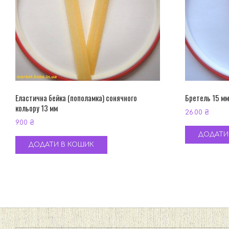
Еластична бейка (пополамка) сонячного
Бретель 15 мм
кольору 13 мм
26.00
₴
9.00
₴
ДОДАТИ
ДОДАТИ В КОШИК