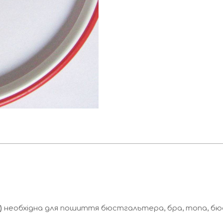
)
необхідна для пошиття бюстгальтера, бра, топа, бюс