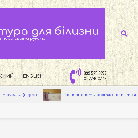
тура для білизни
Search
тера своїми руками
099 525 9277
ССКИЙ
ENGLISH
0977403777
део)
Як визначити розтяжність тканини