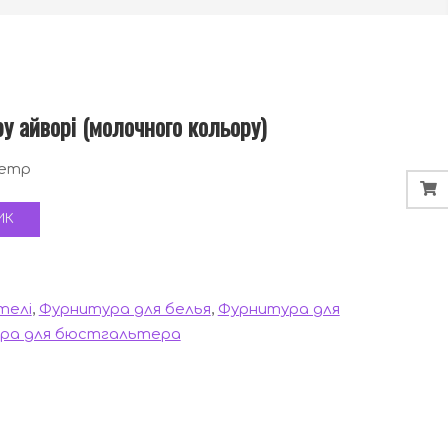
у айворі (молочного кольору)
метр
ИК
телі
,
Фурнитура для белья
,
Фурнитура для
ура для бюстгальтера