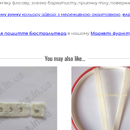
’яку флісову, злегка бархатисту, приємну тілу, поверхн
му гумку
кольору айворі з мереживною окантовкою
,
ел
для пошиття бюстгальтера
в нашому
Маркеті фурніт
You may also like…