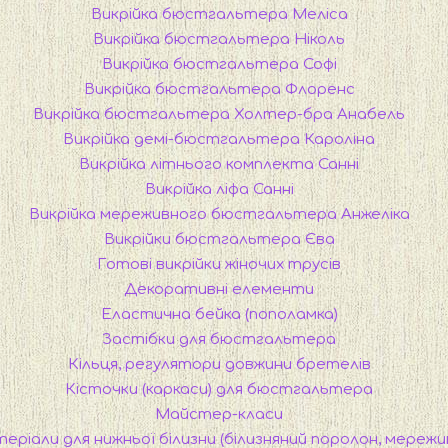
Викрійка бюстгальтера Меліса
Викрійка бюстгальтера Ніколь
Викрійка бюстгальтера Софі
Викрійка бюстгальтера Флоренс
Викрійка бюстгальтера Холтер-бра Анабель
Викрійка демі-бюстгальтера Кароліна
Викрійка літнього комплекта Санні
Викрійка ліфа Санні
Викрійка мереживного бюстгальтера Анжеліка
Викрійки бюстгальтера Єва
Готові викрійки жіночих трусів
Декоративні елементи
Еластична бейка (пополамка)
Застібки для бюстгальтера
Кільця, регулятори довжини бретелів
Кісточки (каркаси) для бюстгальтера
Майстер-класи
еріали для нижньої білизни (білизняний поролон, мережи