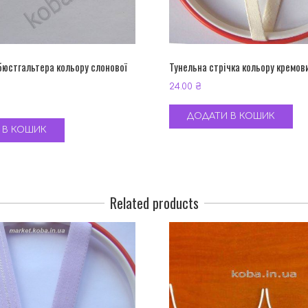
бюстгальтера кольору слонової
Тунельна стрічка кольору кремов
24.00
₴
ДОДАТИ В КОШИК
 В КОШИК
Related products