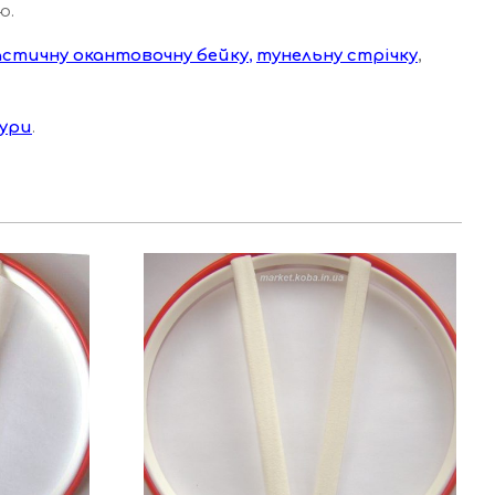
ю.
астичну окантовочну бейку
,
тунельну стрічку
,
ури
.