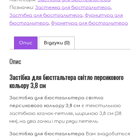
персикового
Позначки:
Застежка для бюстгальтера
,
кольору
3,8
Застібка для бюстгальтера
,
Фурнитура для
см
бюстгальтера
,
Фурнітура для бюстгальтера
кількість
Опис
Відгуки (0)
Опис
Застібка для бюстгальтера світло персикового
кольору 3,8 см
Застібка для бюстгальтера світло
персикового кольору 3,8 см
є текстильною
застібкою «гачок-петля», шириною 3,8 см (38
мм), на два гачки і три ряди петель.
Застібка для бюстгальтера
Вам знадобиться