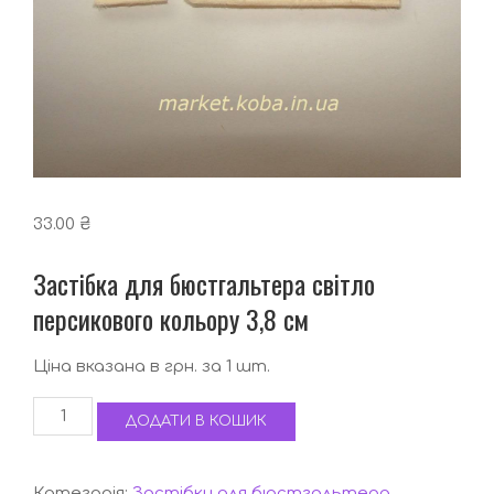
33.00
₴
Застібка для бюстгальтера світло
персикового кольору 3,8 см
Ціна вказана в грн. за 1 шт.
Застібка
ДОДАТИ В КОШИК
для
бюстгальтера
світло
Категорія:
Застібки для бюстгальтера