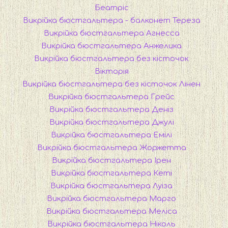
Беатріс
Викрійка бюстгальтера - балконет Тереза
Викрійка бюстгальтера Агнесса
Викрійка бюстгальтера Анжелика
Викрійка бюстгальтера без кісточок
Вікторія
Викрійка бюстгальтера без кісточок Лінен
Викрійка бюстгальтера Грейс
Викрійка бюстгальтера Деніз
Викрійка бюстгальтера Джулі
Викрійка бюстгальтера Емілі
Викрійка бюстгальтера Жоржетта
Викрійка бюстгальтера Ірен
Викрійка бюстгальтера Кеті
Викрійка бюстгальтера Луіза
Викрійка бюстгальтера Марго
Викрійка бюстгальтера Меліса
Викрійка бюстгальтера Ніколь