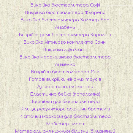
Викрійка бюстгальтера Софі
Викрійка бюстгальтера Флоренс
Викрійка бюстгальтера Холтер-бра
Анабель
Викрійка демі-бюстгальтера Кароліна
Викрійка літнього комплекта Санні
Викрійка ліфа Санні
Викрійка мереживного бюстгальтера
Анжеліка
Викрійки бюстгальтера Єва
Готові викрійки жіночих трусів
Декоративні елементи
Еластична бейка (пополамка)
Застібки для бюстгальтера
Кільця, регулятори довжини бретелів
Кісточки (каркаси) для бюстгальтера
Майстер-класи
Матеріали для нижньої білизни (білизняний