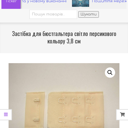
Ticker
етта у новому виконанні
Пошиття мереживного 
Шукати:
Шукати
Застібка для бюстгальтера світло персикового
кольору 3,8 см