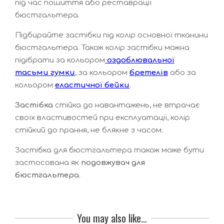
під час пошиття або реставрації
бюстгальтера.
Підбирайте застібки під колір основної тканини
бюстгальтера. Також колір застібки можна
підібрати за кольором
оздоблювальної
тасьми гумки
, за кольором
бретелів
або за
кольором
еластичної бейки
.
Застібка
стійка до навантажень, не втрачає
своїх властивостей при експлуатації, колір
стійкий до прання, не блякне з часом.
Застібка для бюстгальтера також може бути
застосована як
подовжувач для
бюстгальтера
.
You may also like…