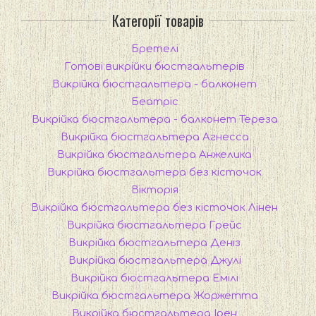
Категорії товарів
Бретелі
Готові викрійки бюстгальтерів
Викрійка бюстгальтера - балконет
Беатріс
Викрійка бюстгальтера - балконет Тереза
Викрійка бюстгальтера Агнесса
Викрійка бюстгальтера Анжелика
Викрійка бюстгальтера без кісточок
Вікторія
Викрійка бюстгальтера без кісточок Лінен
Викрійка бюстгальтера Грейс
Викрійка бюстгальтера Деніз
Викрійка бюстгальтера Джулі
Викрійка бюстгальтера Емілі
Викрійка бюстгальтера Жоржетта
Викрійка бюстгальтера Ірен