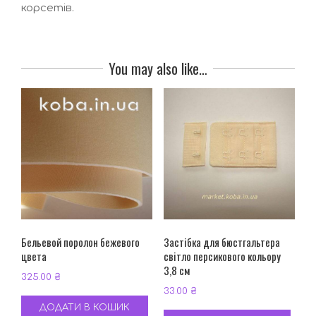
корсетів.
You may also like…
Бельевой поролон бежевого
Застібка для бюстгальтера
цвета
світло персикового кольору
3,8 см
325.00
₴
33.00
₴
ДОДАТИ В КОШИК