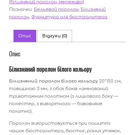
(білизняний поролон, мереживо)
Позначки:
Бельевой поролон
,
Білизняний
поролон
,
Фурнитура для бюстгальтера
Опис
Відгуки (0)
Опис
Білизняний поролон білого кольору
Білизняний поролон білого кольору
20*150 см,
товщиною 3 мм, з обох боків ламінований
трикотажним полотном (з лицьового боку —
поліестер, з виворітного — бавовняне
полотно).
Поролон використовується при пошитті
чашок бюстгальтера, бюстьє, різних утяжок,