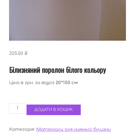
325.00
₴
Білизняний поролон білого кольору
Ціна в грн. за відріз
20*150 см
Білизняний
ДОДАТИ В КОШИК
поролон
білого
кольору
Категорія:
Матеріали для нижньої білизни
кількість