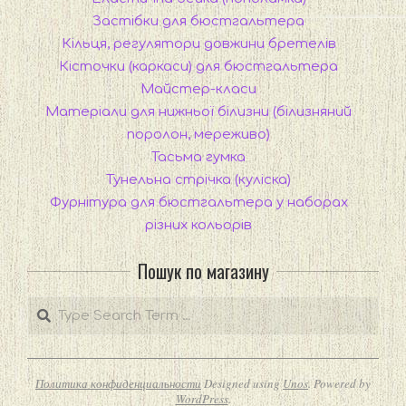
Застібки для бюстгальтера
Кільця, регулятори довжини бретелів
Кісточки (каркаси) для бюстгальтера
Майстер-класи
Матеріали для нижньої білизни (білизняний
поролон, мереживо)
Тасьма гумка
Тунельна стрічка (куліска)
Фурнітура для бюстгальтера у наборах
різних кольорів
Пошук по магазину
Search
Политика конфиденциальности
Designed using
Unos
. Powered by
WordPress
.