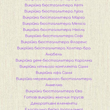
Викрійка бюстгальтера Кеті
Викрійка бюстгальтера Луіза
Викрійка бюстгальтера Марго
Викрійка бюстгальтера Меліса
Викрійка бюстгальтера Ніколь
Викрійка бюстгальтера Софі
Викрійка бюстгальтера Флоренс
Викрійка бюстгальтера Холтер-бра
Анабель
Викрійка демі-бюстгальтера Кароліна
Викрійка літнього комплекта Санні
Викрійка ліфа Санні
Викрійка мереживного бюстгальтера
Анжеліка
Викрійки бюстгальтера Єва
Готові викрійки жіночих трусів
Декоративні елементи
Еластична бейка (пополамка)